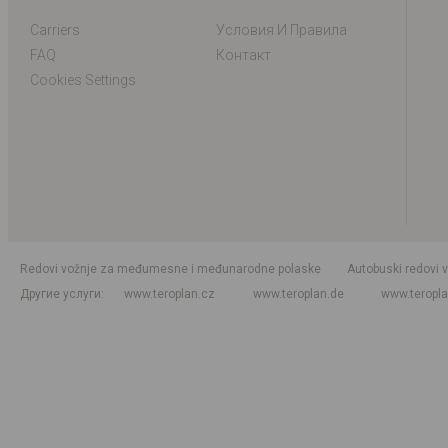
Carriers
Условия И Правила
FAQ
Контакт
Cookies Settings
Redovi vožnje za međumesne i međunarodne polaske
Autobuski redovi 
Другие услуги
www.teroplan.cz
www.teroplan.de
www.teropl