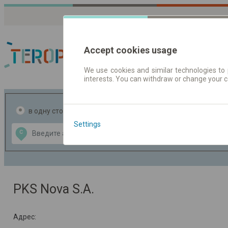
Accept cookies usage
We use cookies and similar technologies to 
interests. You can withdraw or change your 
Расписания движен
в одну сторону
в две стороны
Settings
Data CC-BY-SA
С
В
by
OpenStreetMap
GeoLite data by
ь карту
MaxMind
PKS Nova S.A.
Адрес: