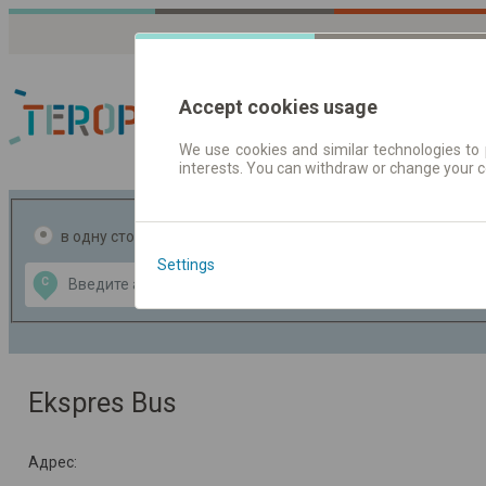
Accept cookies usage
We use cookies and similar technologies to 
interests. You can withdraw or change your 
Расписания движен
в одну сторону
в две стороны
Settings
Data CC-BY-SA
С
В
by
OpenStreetMap
GeoLite data by
ь карту
MaxMind
Ekspres Bus
Адрес: