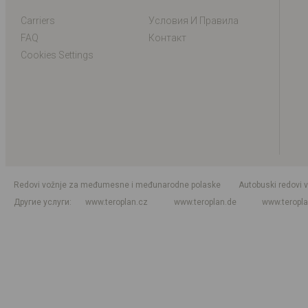
Carriers
Условия И Правила
FAQ
Контакт
Cookies Settings
Redovi vožnje za međumesne i međunarodne polaske
Autobuski redovi 
Другие услуги
www.teroplan.cz
www.teroplan.de
www.teropl