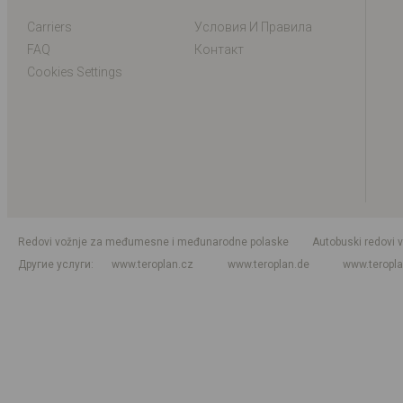
Carriers
Условия И Правила
FAQ
Контакт
Cookies Settings
Redovi vožnje za međumesne i međunarodne polaske
Autobuski redovi 
Другие услуги
www.teroplan.cz
www.teroplan.de
www.teropl