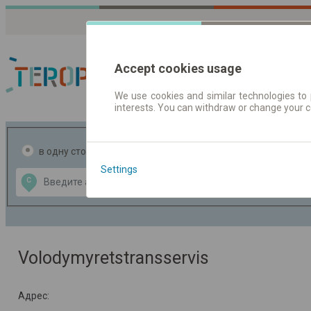
Accept cookies usage
We use cookies and similar technologies to 
interests. You can withdraw or change your 
Расписания движен
в одну сторону
в две стороны
Settings
Data CC-BY-SA
С
В
by
OpenStreetMap
GeoLite data by
ь карту
MaxMind
Volodymyretstransservis
Адрес: