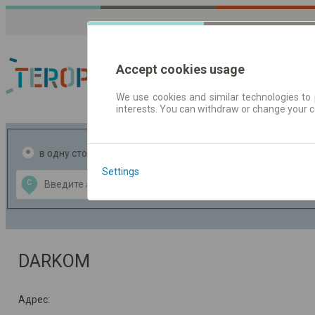
Accept cookies usage
We use cookies and similar technologies to 
interests. You can withdraw or change your 
Расписания движен
в одну сторону
в две стороны
Settings
Data CC-BY-SA
С
В
by
OpenStreetMap
GeoLite data by
ь карту
MaxMind
DARKOM
Адрес: