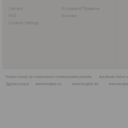
Carriers
Условия И Правила
FAQ
Контакт
Cookies Settings
Redovi vožnje za međumesne i međunarodne polaske
Autobuski redovi 
Другие услуги
www.teroplan.cz
www.teroplan.de
www.teropl