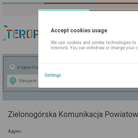
Accept cookies usage
We use cookies and similar technologies to 
interests. You can withdraw or change your 
Расписания движен
в одну сторону
в две стороны
Settings
Data CC-BY-SA
С
В
by
OpenStreetMap
GeoLite data by
ь карту
MaxMind
Zielonogórska Komunikacja Powiatowa
Адрес: