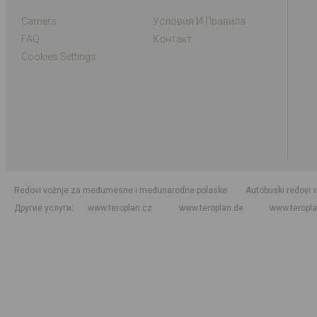
Carriers
Условия И Правила
FAQ
Контакт
Cookies Settings
Redovi vožnje za međumesne i međunarodne polaske
Autobuski redovi 
Другие услуги
www.teroplan.cz
www.teroplan.de
www.teropl