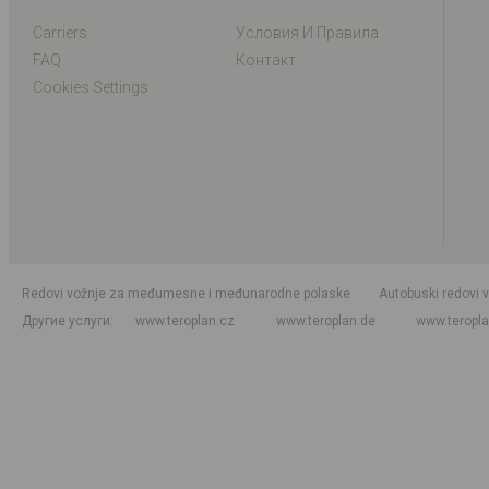
Carriers
Условия И Правила
FAQ
Контакт
Cookies Settings
Redovi vožnje za međumesne i međunarodne polaske
Autobuski redovi 
Другие услуги
www.teroplan.cz
www.teroplan.de
www.teropl