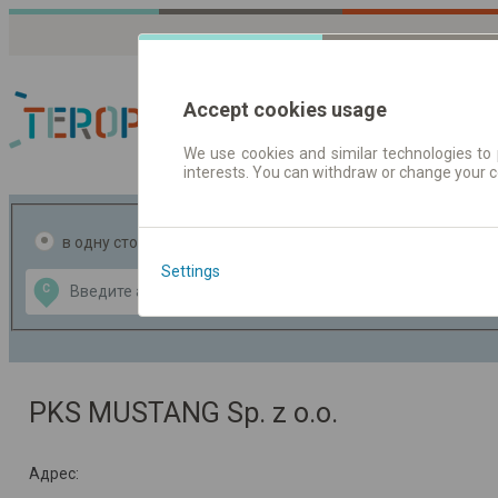
Accept cookies usage
We use cookies and similar technologies to 
interests. You can withdraw or change your 
Расписания движен
в одну сторону
в две стороны
Settings
Data CC-BY-SA
С
В
by
OpenStreetMap
GeoLite data by
ь карту
MaxMind
PKS MUSTANG Sp. z o.o.
Адрес: