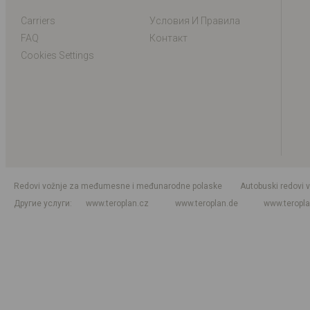
Carriers
Условия И Правила
FAQ
Контакт
Cookies Settings
Redovi vožnje za međumesne i međunarodne polaske
Autobuski redovi 
Другие услуги
www.teroplan.cz
www.teroplan.de
www.teropl