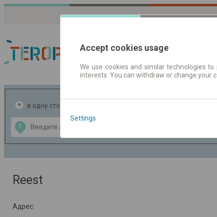
Accept cookies usage
We use cookies and similar technologies to 
interests. You can withdraw or change your 
Расписания движен
в одну сторону
в две стороны
Settings
Data CC-BY-SA
С
В
by
OpenStreetMap
GeoLite data by
ь карту
MaxMind
Reest
Адрес: