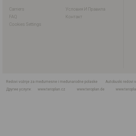
Carriers
Условия И Правила
FAQ
Контакт
Cookies Settings
Redovi vožnje za međumesne i međunarodne polaske
Autobuski redovi 
Другие услуги
www.teroplan.cz
www.teroplan.de
www.teropl