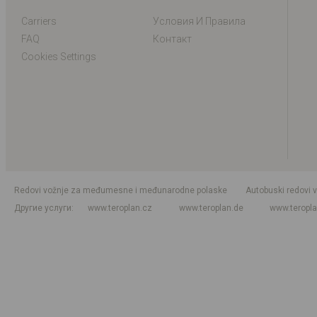
Carriers
Условия И Правила
FAQ
Контакт
Cookies Settings
Redovi vožnje za međumesne i međunarodne polaske
Autobuski redovi 
Другие услуги
www.teroplan.cz
www.teroplan.de
www.teropl