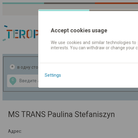
Accept cookies usage
We use cookies and similar technologies to 
interests. You can withdraw or change your 
Расписания движен
в одну сторону
в две стороны
Settings
Data CC-BY-SA
С
В
by
OpenStreetMap
GeoLite data by
ь карту
MaxMind
MS TRANS Paulina Stefaniszyn
Адрес: