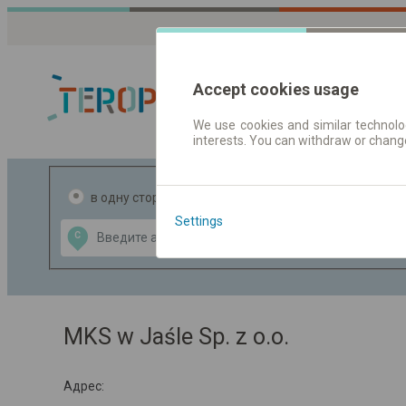
Accept cookies usage
We use cookies and similar technolog
interests. You can withdraw or chang
Расписания 
в одну сторону
в две стороны
Settings
Data CC-BY-SA
С
В
by
OpenStreetMap
GeoLite data by
ь карту
MaxMind
MKS w Jaśle Sp. z o.o.
Адрес: