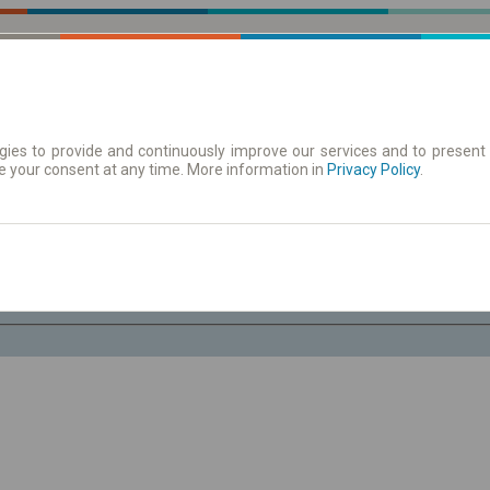
ies to provide and continuously improve our services and to present 
e your consent at any time. More information in
движения
Расписания на остановках
Privacy Policy
.
Че. 6
-- : --