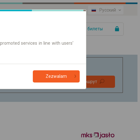
Русский
Ваши билеты
promoted services in line with users'
Zezwalam
Без
Найти маршрут
пересадок
Только онлайн билет