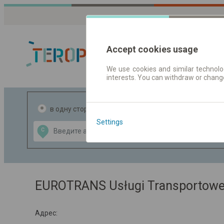
Accept cookies usage
We use cookies and similar technolog
interests. You can withdraw or chang
Расписания 
в одну сторону
в две стороны
Settings
Data CC-BY-SA
С
В
by
OpenStreetMap
GeoLite data by
ь карту
MaxMind
EUROTRANS Usługi Transportowe 
Адрес: