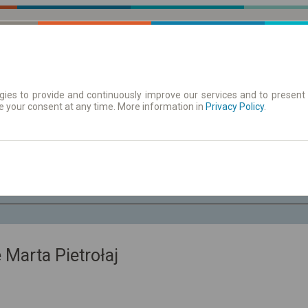
ies to provide and continuously improve our services and to present 
e your consent at any time. More information in
движения
Расписания на остановках
Privacy Policy
.
Су. 8
-- : --
Marta Pietrołaj