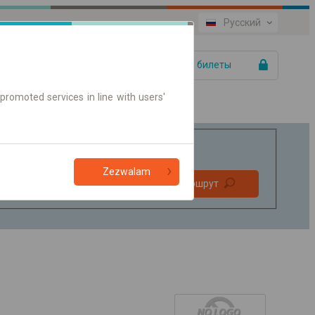
Русский
Ваши билеты
promoted services in line with users'
Zezwalam
Без
Найти маршрут
пересадок
Только онлайн билет