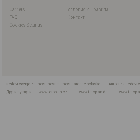
Carriers
Условия И Правила
FAQ
Контакт
Cookies Settings
Redovi vožnje za međumesne i međunarodne polaske
Autobuski redovi 
Другие услуги
www.teroplan.cz
www.teroplan.de
www.teropl