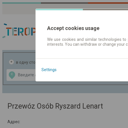
Accept cookies usage
We use cookies and similar technologies to 
interests. You can withdraw or change your 
Расписания движен
в одну сторону
в две стороны
Settings
Data CC-BY-SA
С
В
by
OpenStreetMap
GeoLite data by
ь карту
MaxMind
Przewóz Osób Ryszard Lenart
Адрес: