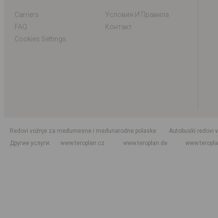
Carriers
Условия И Правила
FAQ
Контакт
Cookies Settings
Redovi vožnje za međumesne i međunarodne polaske
Autobuski redovi 
Другие услуги
www.teroplan.cz
www.teroplan.de
www.teropl