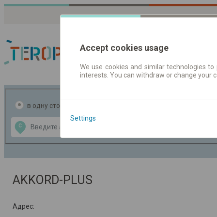
Accept cookies usage
We use cookies and similar technologies to 
interests. You can withdraw or change your 
Расписания движен
в одну сторону
в две стороны
Settings
Data CC-BY-SA
С
В
by
OpenStreetMap
GeoLite data by
ь карту
MaxMind
AKKORD-PLUS
Адрес: